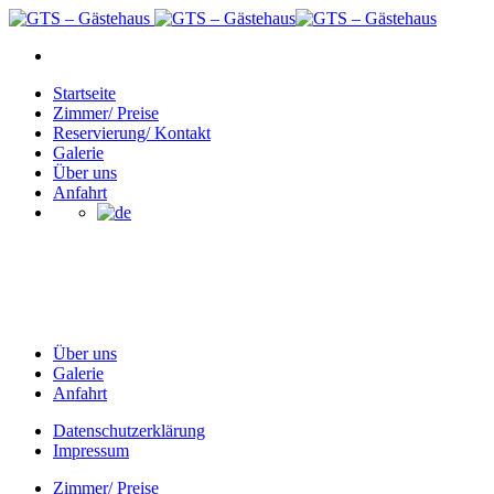
Startseite
Zimmer/ Preise
Reservierung/ Kontakt
Galerie
Über uns
Anfahrt
Online Stores
Delivery and takeout from restaurant.
Über uns
Galerie
Anfahrt
Datenschutzerklärung
Impressum
Zimmer/ Preise