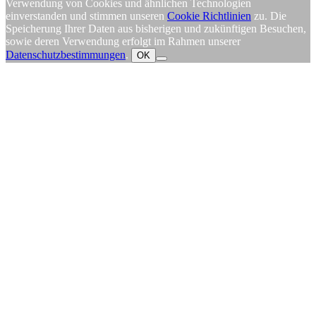
Verwendung von Cookies und ähnlichen Technologien
einverstanden und stimmen unseren
Cookie Richtlinien
zu. Die
Speicherung Ihrer Daten aus bisherigen und zukünftigen Besuchen,
sowie deren Verwendung erfolgt im Rahmen unserer
Datenschutzbestimmungen
.
OK